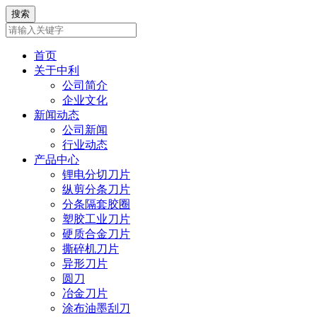
首页
关于中利
公司简介
企业文化
新闻动态
公司新闻
行业动态
产品中心
锂电分切刀片
纵剪分条刀片
分条隔套胶圈
塑胶工业刀片
硬质合金刀片
撕碎机刀片
异形刀片
圆刀
冶金刀片
涂布油墨刮刀