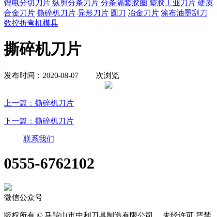
锂电分切刀片
纵剪分条刀片
分条隔套胶圈
塑胶工业刀片
硬质
合金刀片
撕碎机刀片
异形刀片
圆刀
冶金刀片
涂布油墨刮刀
数控折弯机模具
撕碎机刀片
发布时间：2020-08-07
次浏览
上一篇：撕碎机刀片
下一篇：撕碎机刀片
联系我们
0555-6762102
微信公众号
版权所有 © 马鞍山市中利刀具制造有限公司 未经许可 严禁