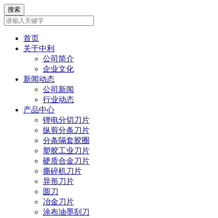
首页
关于中利
公司简介
企业文化
新闻动态
公司新闻
行业动态
产品中心
锂电分切刀片
纵剪分条刀片
分条隔套胶圈
塑胶工业刀片
硬质合金刀片
撕碎机刀片
异形刀片
圆刀
冶金刀片
涂布油墨刮刀