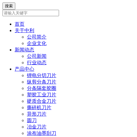
首页
关于中利
公司简介
企业文化
新闻动态
公司新闻
行业动态
产品中心
锂电分切刀片
纵剪分条刀片
分条隔套胶圈
塑胶工业刀片
硬质合金刀片
撕碎机刀片
异形刀片
圆刀
冶金刀片
涂布油墨刮刀